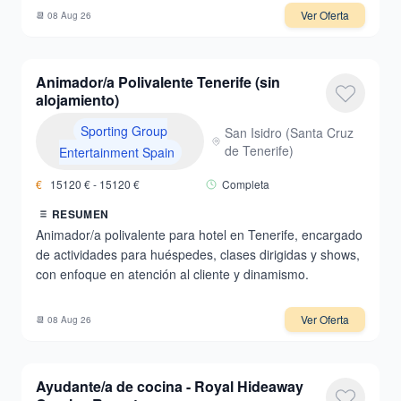
Ver Oferta
📆
08 Aug 26
Animador/a Polivalente Tenerife (sin
alojamiento)
Sporting Group
San Isidro
(
Santa Cruz
de Tenerife
)
Entertainment Spain
€
15120
€ -
15120
€
Completa
RESUMEN
Animador/a polivalente para hotel en Tenerife, encargado
de actividades para huéspedes, clases dirigidas y shows,
con enfoque en atención al cliente y dinamismo.
Ver Oferta
📆
08 Aug 26
Ayudante/a de cocina - Royal Hideaway