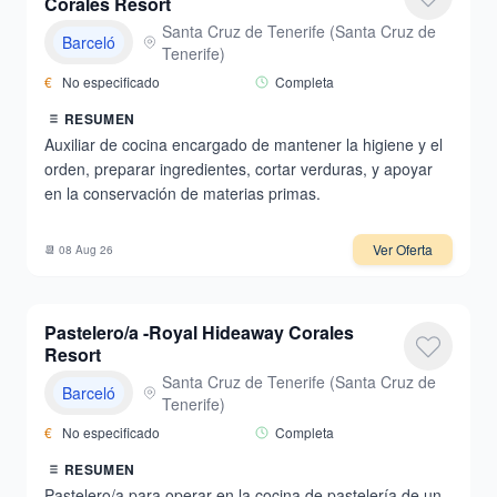
Corales Resort
Santa Cruz de Tenerife
(
Santa Cruz de
Barceló
Tenerife
)
€
No especificado
Completa
RESUMEN
Auxiliar de cocina encargado de mantener la higiene y el
orden, preparar ingredientes, cortar verduras, y apoyar
en la conservación de materias primas.
Ver Oferta
📆
08 Aug 26
Pastelero/a -Royal Hideaway Corales
Resort
Santa Cruz de Tenerife
(
Santa Cruz de
Barceló
Tenerife
)
€
No especificado
Completa
RESUMEN
Pastelero/a para operar en la cocina de pastelería de un