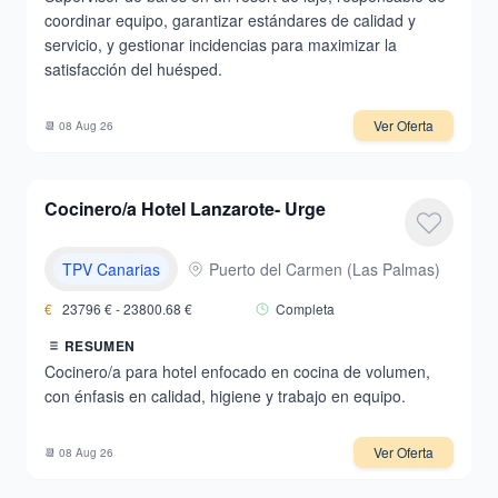
coordinar equipo, garantizar estándares de calidad y
servicio, y gestionar incidencias para maximizar la
satisfacción del huésped.
Ver Oferta
📆
08 Aug 26
Cocinero/a Hotel Lanzarote- Urge
TPV Canarias
Puerto del Carmen
(
Las Palmas
)
€
23796
€ -
23800.68
€
Completa
RESUMEN
Cocinero/a para hotel enfocado en cocina de volumen,
con énfasis en calidad, higiene y trabajo en equipo.
Ver Oferta
📆
08 Aug 26