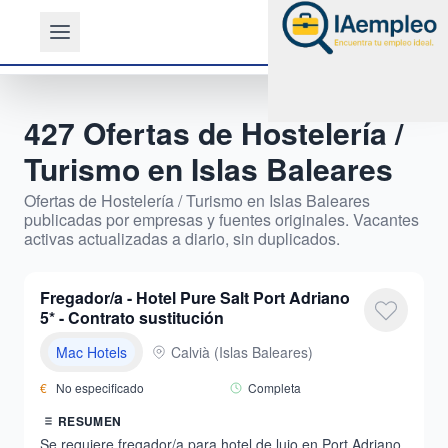
427
Ofertas de
Hostelería /
Turismo
en
Islas Baleares
Ofertas de
Hostelería / Turismo
en
Islas Baleares
publicadas por empresas y fuentes originales. Vacantes
activas actualizadas a diario, sin duplicados.
Fregador/a - Hotel Pure Salt Port Adriano
5* - Contrato sustitución
Mac Hotels
Calvià
(
Islas Baleares
)
€
No especificado
Completa
RESUMEN
Se requiere fregador/a para hotel de lujo en Port Adriano