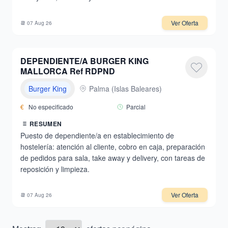
Ver Oferta
📆
07 Aug 26
DEPENDIENTE/A BURGER KING
MALLORCA Ref RDPND
Burger King
Palma
(
Islas Baleares
)
€
No especificado
Parcial
RESUMEN
Puesto de dependiente/a en establecimiento de
hostelería: atención al cliente, cobro en caja, preparación
de pedidos para sala, take away y delivery, con tareas de
reposición y limpieza.
Ver Oferta
📆
07 Aug 26