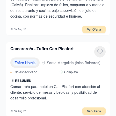
(Calvià). Realizar limpieza de útiles, maquinaria y menaje
del restaurante y cocina, bajo supervisión del jefe de
cocina, con normas de seguridad e higiene.
Ver Oferta
📆
09 Aug 26
Camarero/a - Zafiro Can Picafort
Zafiro Hotels
Santa Margalida
(
Islas Baleares
)
€
No especificado
Completa
RESUMEN
Camarero/a para hotel en Can Picafort con atención al
cliente, servicio de mesas y bebidas, y posibilidad de
desarrollo profesional.
Ver Oferta
📆
08 Aug 26