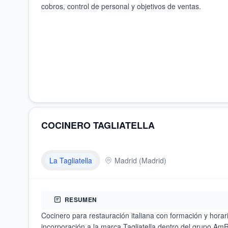
cobros, control de personal y objetivos de ventas.
COCINERO TAGLIATELLA
La Tagliatella
Madrid
(
Madrid
)
RESUMEN
Cocinero para restauración italiana con formación y horari
incorporación a la marca Tagliatella dentro del grupo AmR