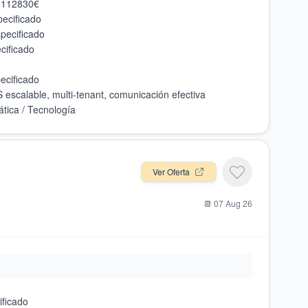
Ver Oferta
📆
07 Aug 26