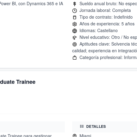
Power BI, con Dynamics 365 e IA
Aptitudes clave: Solvencia téc
aduate Trainee
DETALLES
ate Trainee para gestionar