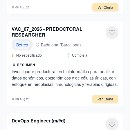
Ver Oferta
📆
08 Aug 26
VAC_67_2026 - PREDOCTORAL
RESEARCHER
Betrex
Badalona
(
Barcelona
)
€
No especificado
Completa
RESUMEN
Investigador predoctoral en bioinformática para analizar
datos genómicos, epigenómicos y de células únicas, con
enfoque en neoplasias inmunológicas y terapias dirigidas.
Ver Oferta
📆
08 Aug 26
DevOps Engineer (m/f/d)