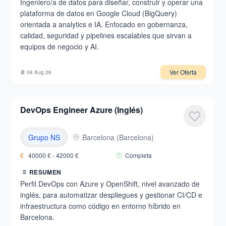
Ingeniero/a de datos para diseñar, construir y operar una
plataforma de datos en Google Cloud (BigQuery)
orientada a analytics e IA. Enfocado en gobernanza,
calidad, seguridad y pipelines escalables que sirvan a
equipos de negocio y AI.
Ver Oferta
📆
08 Aug 26
DevOps Engineer Azure (Inglés)
Grupo NS
Barcelona
(
Barcelona
)
€
40000
€ -
42000
€
Completa
RESUMEN
Perfil DevOps con Azure y OpenShift, nivel avanzado de
inglés, para automatizar despliegues y gestionar CI/CD e
infraestructura como código en entorno híbrido en
Barcelona.