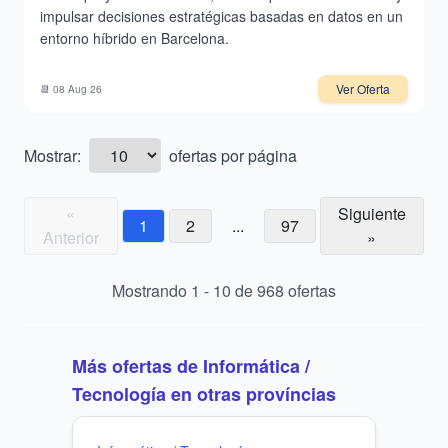
impulsar decisiones estratégicas basadas en datos en un
entorno híbrido en Barcelona.
Ver Oferta
📆
08 Aug 26
Mostrar:
ofertas por página
«
Siguiente
1
2
...
97
Anterior
»
Mostrando
1
-
10
de
968
ofertas
Más ofertas de
Informática /
Tecnología
en otras províncias