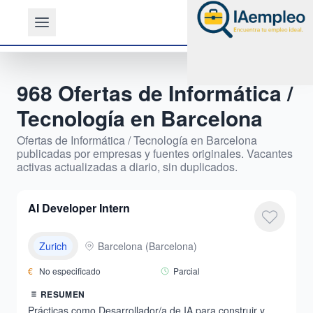
968
Ofertas de
Informática /
Tecnología
en
Barcelona
Ofertas de
Informática / Tecnología
en
Barcelona
publicadas por empresas y fuentes originales. Vacantes
activas actualizadas a diario, sin duplicados.
AI Developer Intern
Zurich
Barcelona
(
Barcelona
)
€
No especificado
Parcial
RESUMEN
Prácticas como Desarrollador/a de IA para construir y