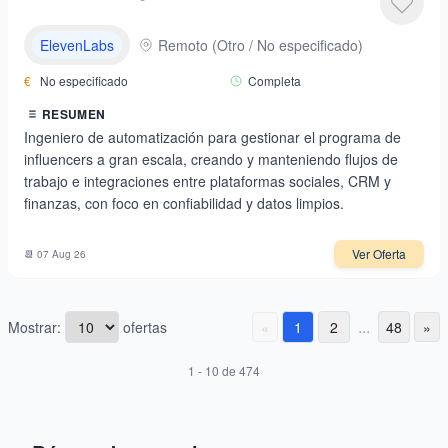
ElevenLabs
Remoto
(
Otro / No especificado
)
€
No especificado
Completa
RESUMEN
Ingeniero de automatización para gestionar el programa de
influencers a gran escala, creando y manteniendo flujos de
trabajo e integraciones entre plataformas sociales, CRM y
finanzas, con foco en confiabilidad y datos limpios.
Ver Oferta
📆
07 Aug 26
...
Mostrar:
ofertas
«
1
2
48
»
1
-
10
de
474