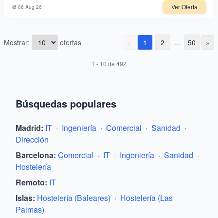
Ver Oferta
📆
06 Aug 26
...
Mostrar:
ofertas
«
1
2
50
»
1
-
10
de
492
Búsquedas populares
Madrid
:
IT
·
Ingeniería
·
Comercial
·
Sanidad
·
Dirección
Barcelona
:
Comercial
·
IT
·
Ingeniería
·
Sanidad
·
Hostelería
Remoto
:
IT
Islas
:
Hostelería (Baleares)
·
Hostelería (Las
Palmas)