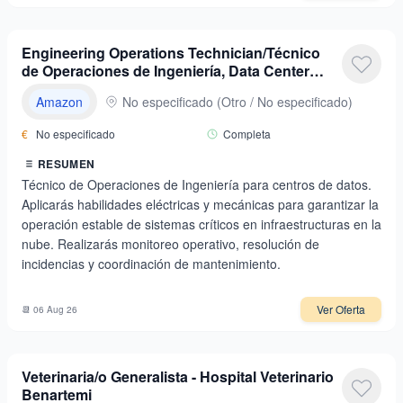
Engineering Operations Technician/Técnico
de Operaciones de Ingeniería, Data Center
Engineering Operations - Job ID: 10493177 |
Amazon
No especificado
(
Otro / No especificado
)
Amazon.jobs
€
No especificado
Completa
RESUMEN
Técnico de Operaciones de Ingeniería para centros de datos.
Aplicarás habilidades eléctricas y mecánicas para garantizar la
operación estable de sistemas críticos en infraestructuras en la
nube. Realizarás monitoreo operativo, resolución de
incidencias y coordinación de mantenimiento.
Ver Oferta
📆
06 Aug 26
Veterinaria/o Generalista - Hospital Veterinario
Benartemi