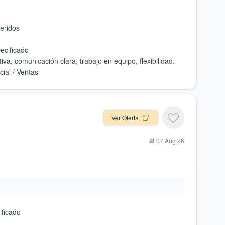
Ver Oferta
📆
07 Aug 26