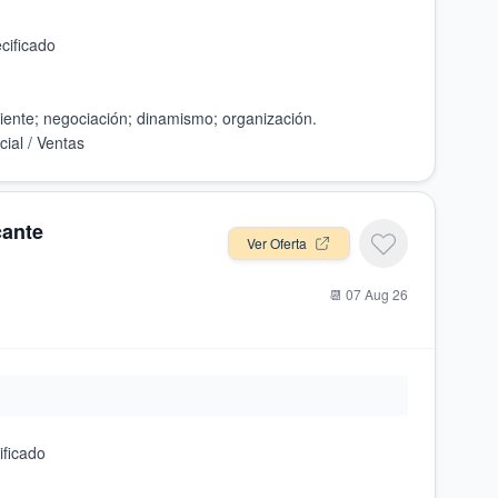
cante
Ver Oferta
📆
07 Aug 26