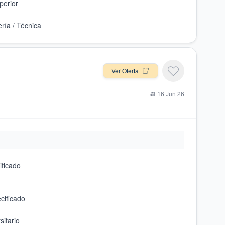
Ver Oferta
📆
16 Jun 26