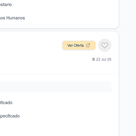
Ver Oferta
📆
22 Jul 26