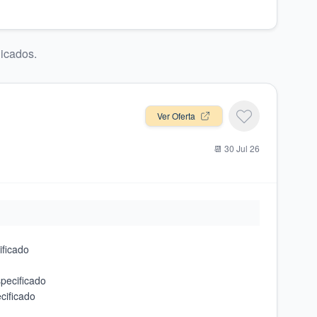
licados.
Ver Oferta
📆
30 Jul 26